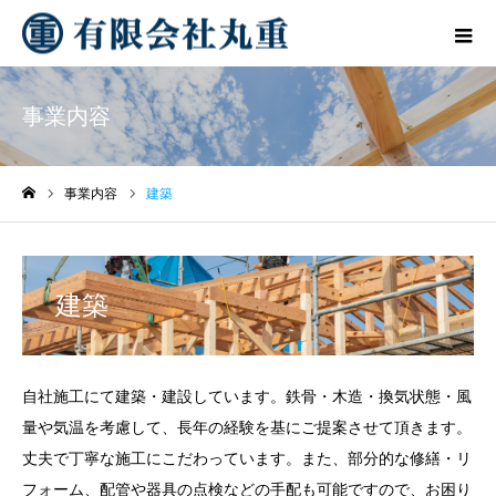
事業内容
事業内容
建築
ホーム
建築
自社施工にて建築・建設しています。鉄骨・木造・換気状態・風
量や気温を考慮して、長年の経験を基にご提案させて頂きます。
丈夫で丁寧な施工にこだわっています。また、部分的な修繕・リ
フォーム、配管や器具の点検などの手配も可能ですので、お困り